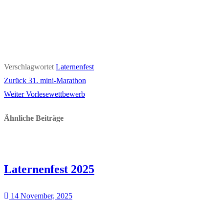
Verschlagwortet
Laternenfest
Vorheriger
Zurück
31. mini-Marathon
Beitragsnavigation
Nächster
Beitrag:
Weiter
Vorlesewettbewerb
Beitrag:
Ähnliche Beiträge
Laternenfest 2025
14 November, 2025