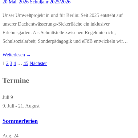
20 Mai, 2026
Schuljahr 2025/2026
Unser Umweltprojekt in und für Berlin: Seit 2025 entsteht auf
unserer Dachentwässerungs-Sickerfläche ein inklusiver
Erlebnisgarten. Als Schnittstelle zwischen Regelunterricht,
Schulsozialarbeit, Sonderpädagogik und eFöB entwickeln wir…
Weiterlesen →
1
2
3
4
…
45
Nächster
Seitennummerierung
der
Termine
Beiträge
Juli
9
9. Juli
-
21. August
Sommerferien
Aug.
24