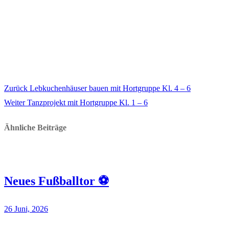
Vorheriger
Zurück
Lebkuchenhäuser bauen mit Hortgruppe Kl. 4 – 6
Beitragsnavigation
Nächster
Beitrag:
Weiter
Tanzprojekt mit Hortgruppe Kl. 1 – 6
Beitrag:
Ähnliche Beiträge
Neues Fußballtor ⚽
26 Juni, 2026