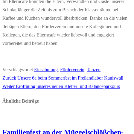
Im Elterncafe konnten die Eltern, Verwandten und Gäste unserer
Schulanfänger die Zeit bis zum Besuch der Klassenräume bei
Kaffee und Kuchen wundervoll überbrücken. Danke an die vielen
fleißigen Eltern, den Förderverein und unsere Kolleginnen und
Kollegen, die das Elterncafe wieder liebevoll und engagiert
vorbereitet und betreut haben.
Verschlagwortet
Einschulung
,
Förderverein
,
Tanzen
Vorheriger
Zurück
Unsere 6a beim Sommerfest im Freilandlabor Kaniswall
Beitragsnavigation
Nächster
Beitrag:
Weiter
Eröffnung unseres neuen Kletter- und Balanceparkours
Beitrag:
Ähnliche Beiträge
Familienfest an der Müggelschlößchen-